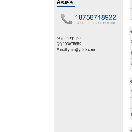
Skype:
stop_pan
QQ:
103075850
E-mail:
ysmt@yt-lok.com