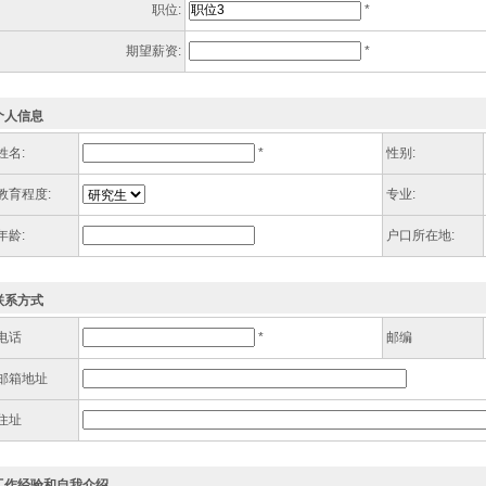
职位:
*
期望薪资:
*
个人信息
姓名:
*
性别:
教育程度:
专业:
年龄:
户口所在地:
联系方式
电话
*
邮编
邮箱地址
住址
工作经验和自我介绍