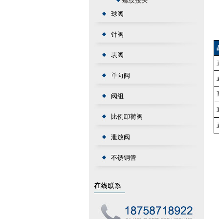
螺纹接头
球阀
针阀
表阀
单向阀
阀组
比例卸荷阀
泄放阀
不锈钢管