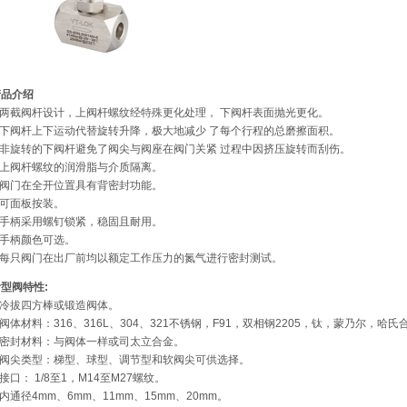
产品介绍
1.两截阀杆设计，上阀杆螺纹经特殊更化处理， 下阀杆表面抛光更化。
2.下阀杆上下运动代替旋转升降，极大地减少 了每个行程的总磨擦面积。
3.非旋转的下阀杆避免了阀尖与阀座在阀门关紧 过程中因挤压旋转而刮伤。
4.上阀杆螺纹的润滑脂与介质隔离。
5.阀门在全开位置具有背密封功能。
.可面板按装。
7.手柄采用螺钉锁紧，稳固且耐用。
.手柄颜色可选。
9.每只阀门在出厂前均以额定工作压力的氮气进行密封测试。
型阀特性:
.冷拔四方棒或锻造阀体。
.阀体材料：316、316L、304、321不锈钢，F91，双相钢2205，钛，蒙乃尔，
3.密封材料：与阀体一样或司太立合金。
4.阀尖类型：梯型、球型、调节型和软阀尖可供选择。
.接口： 1/8至1，M14至M27螺纹。
.内通径4mm、6mm、11mm、15mm、20mm。