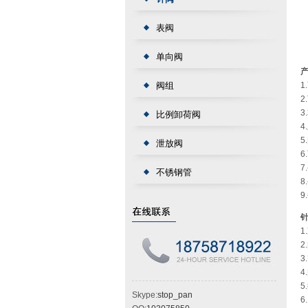
表阀
单向阀
阀组
比例卸荷阀
泄放阀
6
不锈钢管
8
针
1
2
5
Skype:
stop_pan
6